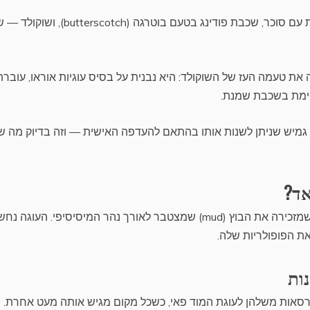
אחת הגרסאות הבולטות כוללת שכבת גבינת שמנת עם סוכר, שכבת פודינג בטעם בוטרגה (tch
S מציע גרסה שמדגישה את טעמה העז של השוקולד: היא נבנית על בסיס עוגיות אוראו, עובר
יימת בשכבת שמנת.
גמיש שניתן לשנות אותו בהתאם להעדפה האישית — וזה בדיוק מה ש
אד?
מקור השם ככל הנראה בשכבת השוקולד הצפופה שמזכירה את הבוץ (mud) שמצטבר לאורך נהר המיסיסיפי. העוג
ת הפופולריות שלה.
ות
רסאות משלהן לעוגת המוד פאי, כשכל מקום מגיש אותה מעט אחרת. יי