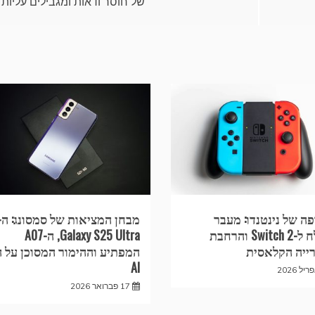
של חוסר ודאות ומגבילים עליות
ה של נינטנדו: מעבר
מבחן המציאות של סמסונג: ה-
מוצלח ל-Switch 2 והרחבת
Galaxy S25 Ultra, ה-A07
ייה הקלאסית
המפתיע וההימור המסוכן על ה
AI
17 פברואר 2026