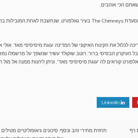
אתם הכי אוהבים.
Visit Mississippi ממליצה לטעום את הגרסה של מסעדת The Chimneys בעיר גאלפורט, שנחשבת לאחת המובי
 לכלול את הקינוח האיקוני של המדינה: עוגת מיסיסיפי מאד. אולי אי
ל העיקרון הבסיסי ברור: רוטב שוקולד עשיר שנשפך על מרשמלו נמס
 בראוניז פריך. במסעדת The Chimneys בגאלפורט קוראים לה 'עוגת מיסיסיפי מאד', וניתן ליהנות ממנה אל מול
Linkedin
 רף
תחזית מחירי זהב וכסף: סיכונים גיאופוליטיים מטילים 